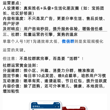
运营要点：
人设清晰
：真实姓名+头像+生活化朋友圈（如：宝妈团
长、社区好邻居）
内容有温度
：不只是发广告，更要分享生活、售后反馈、
用户好评
及时响应
：用户咨询秒回，提升服务体验，增强信任感
三、社群：批量运营的引擎，复购的温床
单靠个人号1对1沟通效率太低，
微信群
则是实现规模化
运营的关键。
但注意：
不是拉群就完事，而是要“活群”
！
社群运营黄金法则：
分层建群
：按小区、兴趣、消费力分群，精准推送
固定节奏
：每日早10点发团、晚8点截单，培养用户习惯
互动激励
：晒单有奖、邀请返现、节日红包，提升活跃度
内容价值
：除了团购，还可分享育儿、健康、本地资讯，
增加粘性