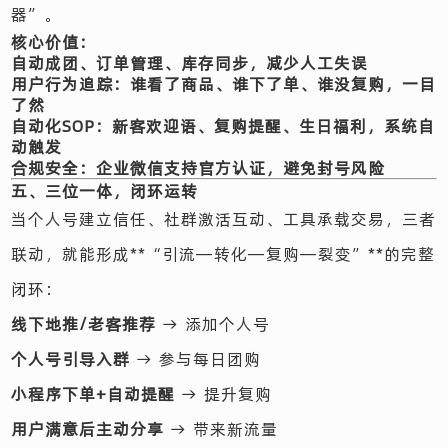
器”。
核心价值：
自动成团、订单管理、库存同步
，减少人工失误
用户行为追踪
：谁看了商品、谁下了单、谁没复购，一目
了然
自动化SOP
：新客欢迎语、复购提醒、生日福利，系统自
动触发
合规安全
：企业微信支持官方认证，避免封号风险
五、三位一体，闭环运转
当个人号建立信任、社群激活互动、工具承载交易，三者
联动，就能形成**“引流—转化—复购—裂变”**的完整
闭环：
线下地推/老客推荐
→ 添加个人号
个人号引导入群
→ 参与每日团购
小程序下单+自动提醒
→ 提升复购
用户满意后主动分享
→ 带来新流量