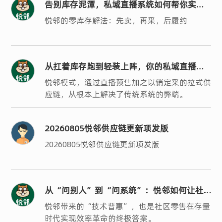
告别库存泥潭，私域直播系统如何帮你实现
轻运营？
悦邻的零库存解法：先卖，再采，后履约
从扛着库存跑到轻装上阵，你的私域直播系
统选对了吗？
悦邻模式，通过直播预售加之以销定采的拉式供
应链，从根本上解决了传统系统的弊端。
20260805悦邻供应链更新项发版
20260805悦邻供应链更新项发版
从“问别人”到“问系统”：悦邻如何让社
区零售的“人、货、场”真正数字化？
悦邻带来的“技术普惠”，也是社区零售在存量
时代实现效率革命的终极答案。