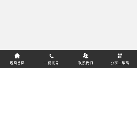
返回首页
一键拨号
联系我们
分享二维码
服务热线：
400-811-8627
悦邻（深圳）供应链科技有限公司 版权所有
粤ICP备2021167026号
软件企业编号：豫RQ-2018-0408
粤公网安备44030002015198号
关注公众号