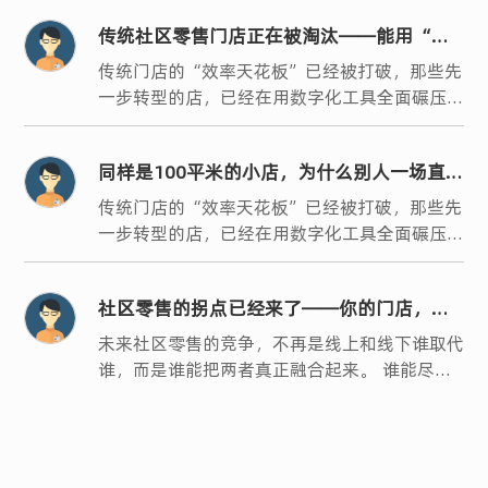
传统社区零售门店正在被淘汰——能用“一
家店”做“一整条街”生意的人，已经跑起
传统门店的“效率天花板”已经被打破，那些先
一步转型的店，已经在用数字化工具全面碾压同
来了
行。
同样是100平米的小店，为什么别人一场直播
卖几万，你却只能苦守几千？
传统门店的“效率天花板”已经被打破，那些先
一步转型的店，已经在用数字化工具全面碾压同
行。
社区零售的拐点已经来了——你的门店，是
升级还是被淘汰？
未来社区零售的竞争，不再是线上和线下谁取代
谁，而是谁能把两者真正融合起来。 谁能尽早
落地私域直播模式，谁就能吃到红利，用一家
店，做一整条街的生意。