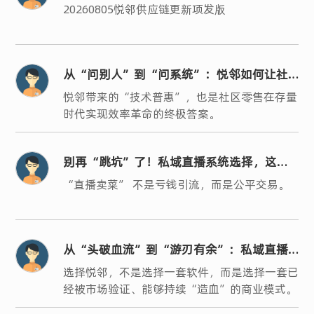
20260805悦邻供应链更新项发版
从“问别人”到“问系统”：悦邻如何让社
区零售的“人、货、场”真正数字化？
悦邻带来的“技术普惠”，也是社区零售在存量
时代实现效率革命的终极答案。
别再“跳坑”了！私域直播系统选择，这三
条“黄金法则”你必须懂
“直播卖菜” 不是亏钱引流，而是公平交易。
从“头破血流”到“游刃有余”：私域直播
转型，系统选对了吗？
选择悦邻，不是选择一套软件，而是选择一套已
经被市场验证、能够持续“造血”的商业模式。