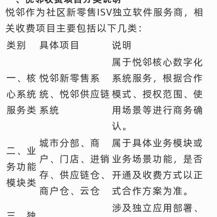
悦邻作为社区新零售ISV独立软件服务商，相
关收费项目主要包括以下几类：
类别
具体项目
说明
属于悦邻核心数字化
一、核
悦邻新零售系
系统服务，根据合作
心系统
统、悦邻供应链
模式、授权范围、使
服务类
系统
用场景等进行商务确
认。
城市分部、商
属于具体业务模块或
二、业
户、门店、进销
业务场景功能，是否
务功能
存、供应链仓、
开通及收费方式以正
模块类
商户仓、云仓
式合作方案为准。
涉及独立应用部署、
三、独