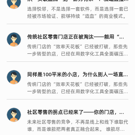
转型，系统选对了吗？
选择悦邻，不是选择一套软件，而是选择一套已
经被市场验证、能够持续“造血”的商业模式。
传统社区零售门店正在被淘汰——能用“一
家店”做“一整条街”生意的人，已经跑起
传统门店的“效率天花板”已经被打破，那些先
一步转型的店，已经在用数字化工具全面碾压同
来了
行。
同样是100平米的小店，为什么别人一场直播
卖几万，你却只能苦守几千？
传统门店的“效率天花板”已经被打破，那些先
一步转型的店，已经在用数字化工具全面碾压同
行。
社区零售的拐点已经来了——你的门店，是
升级还是被淘汰？
未来社区零售的竞争，不再是线上和线下谁取代
谁，而是谁能把两者真正融合起来。 谁能尽早