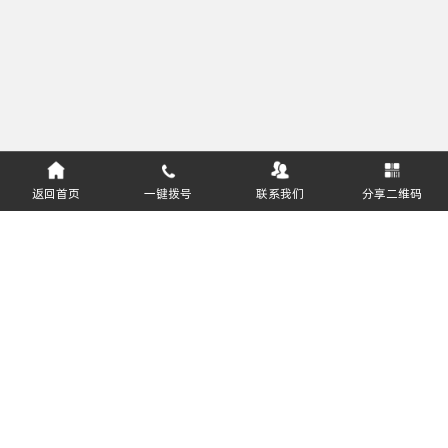
返回首页
一键拨号
联系我们
分享二维码
服务热线：
400-811-8627
悦邻（深圳）供应链科技有限公司 版权所有
粤ICP备2021167026号
软件企业编号：豫RQ-2018-0408
粤公网安备44030002015198号
关注公众号