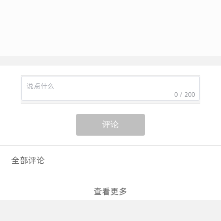
落地私域直播模式，谁就能吃到红利，用一家
店，做一整条街的生意。
0 / 200
评论
全部评论
查看更多