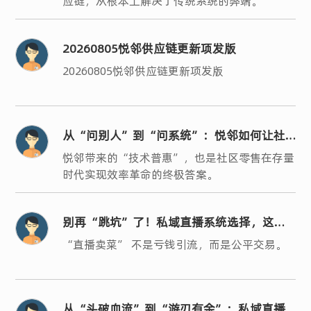
应链，从根本上解决了传统系统的弊端。
20260805悦邻供应链更新项发版
20260805悦邻供应链更新项发版
从“问别人”到“问系统”：悦邻如何让社
区零售的“人、货、场”真正数字化？
悦邻带来的“技术普惠”，也是社区零售在存量
时代实现效率革命的终极答案。
别再“跳坑”了！私域直播系统选择，这三
条“黄金法则”你必须懂
“直播卖菜” 不是亏钱引流，而是公平交易。
从“头破血流”到“游刃有余”：私域直播