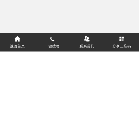
返回首页
一键拨号
联系我们
分享二维码
服务热线：
400-811-8627
悦邻（深圳）供应链科技有限公司 版权所有
粤ICP备2021167026号
软件企业编号：豫RQ-2018-0408
粤公网安备44030002015198号
关注公众号