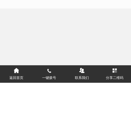
返回首页
一键拨号
联系我们
分享二维码
服务热线：
400-811-8627
悦邻（深圳）供应链科技有限公司 版权所有
粤ICP备2021167026号