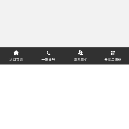
返回首页
一键拨号
联系我们
分享二维码
服务热线：
400-811-8627
悦邻（深圳）供应链科技有限公司 版权所有
粤ICP备2021167026号
软件企业编号：豫RQ-2018-0408
粤公网安备44030002015198号
关注公众号