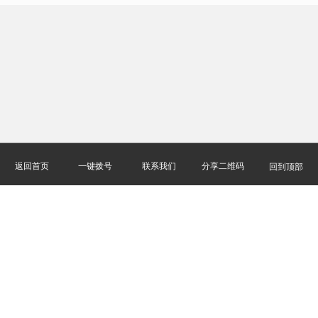
返回首页
一键拨号
联系我们
分享二维码
回到顶部
服务热线：
400-811-8627
郑州盈和软件技术有限公司 版权所有
豫ICP备16031643号-1
软件企业编号：豫RQ-2018-0408