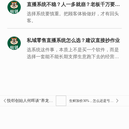
直播系统不稳？人一多就崩？老板千万要重
视
选择系统要慎重。把顾客体验做好，才有回头
客。
私域零售直播系统怎么选？建议直接抄作业
选系统这件事，本质上不是买一个软件，而是
选择一套能不能长期支撑生意跑下去的经营底
盘。
悦邻创始人何晖谈“养龙虾”：当AI从“会聊天”走向“能干活”，企业的机会到底在哪？
生鲜加价30%，怎么还是亏本？