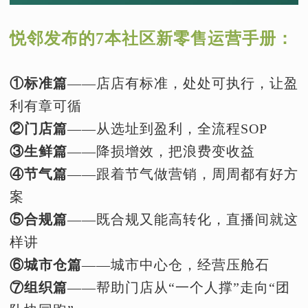
悦邻发布的7本社区新零售运营手册：
①标准篇
——店店有标准，处处可执行，让盈
利有章可循
②门店篇
——从选址到盈利，全流程SOP
③生鲜篇
——降损增效，把浪费变收益
④节气篇
——跟着节气做营销，周周都有好方
案
⑤合规篇
——既合规又能高转化，直播间就这
样讲
⑥城市仓篇
——城市中心仓，经营压舱石
⑦组织篇
——帮助门店从“一个人撑”走向“团