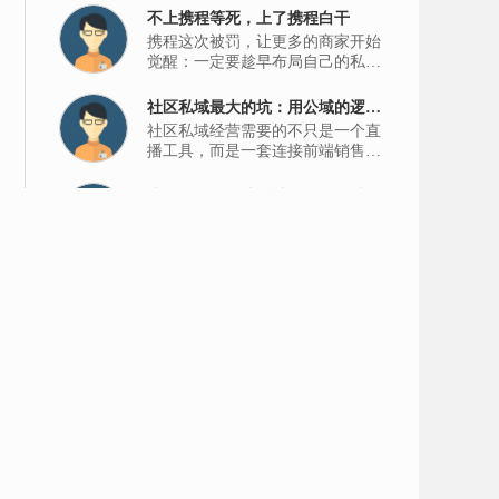
不上携程等死，上了携程白干
携程这次被罚，让更多的商家开始
觉醒：一定要趁早布局自己的私
域。只有流量掌握在自己手里，才
能建立经营主场，拿回经营主动
社区私域最大的坑：用公域的逻
权。
社区私域经营需要的不只是一个直
辑，做邻居的生意
播工具，而是一套连接前端销售和
后端供应链的数字化履约体系。
为什么悦邻模式是社区零售的唯一
悦邻不卖一棵菜，我们是ISV。我
解？
们卖的不是功能清单，是社区零售
这一种生意的最优解。
直播间2000人在线，月底一算却没
做社区私域生鲜直播，开播不难，
赚钱？入局同城生鲜要过的是这7
把这整条链路跑通，才算真正入
关
局。
划重点！9部门联合印发，新型零
7月9日，商务部会同国家发改委、
售到底新在哪里？
司法部、财政部等9个部门，联合
印发了《关于加快零售业创新发展
的意见》。
卖菜不赚钱，问题不在菜
卖菜只是开始，经营家庭信任才是